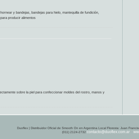
ornear y bandejas, bandejas para hielo, mantequilla de fundición,
 para producir alimentos
ectamente sobre la piel para confeccionar moldes del rostro, manos y
Duoflex | Distribuidor Oficial de Smooth On en Argentina Local Floresta: Juan Fran
contacto@duoflex.com.ar
ww
(011) 2124-2732