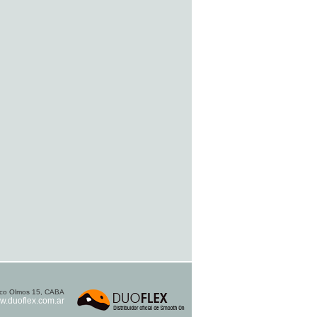
cisco Olmos 15, CABA
w.duoflex.com.ar