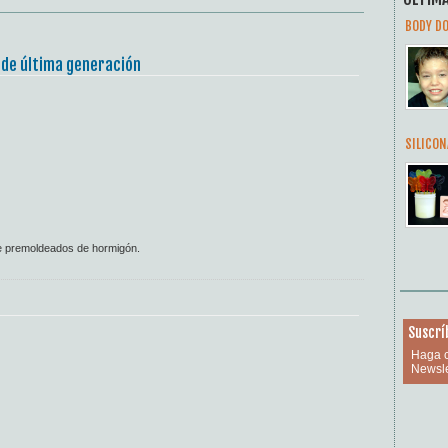
BODY D
 de última generación
SILICON
e premoldeados de hormigón.
Suscrí
Haga c
Newsle