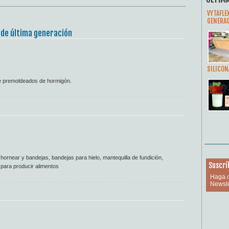
VYTAFLE
GENERA
 de última generación
SILICON
e premoldeados de hormigón.
ornear y bandejas, bandejas para hielo, mantequilla de fundición,
Suscrí
 para producir alimentos
Haga c
Newsle