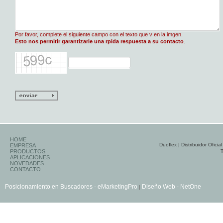
Por favor, complete el siguiente campo con el texto que v en la imgen.
Esto nos permitir garantizarle una rpida respuesta a su contacto
.
HOME
Duoflex | Distribuidor Ofic
EMPRESA
PRODUCTOS
T
APLICACIONES
NOVEDADES
CONTACTO
Posicionamiento en Buscadores - eMarketingPro
Diseño Web - NetOne
|